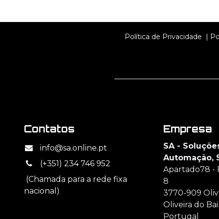
Política de Privacidade
|
Po
Contatos
Empresa
SA - Soluçõe
info@sa.online.pt
Automação, 
(+351) 234 746 952
Apartado78 - 
(Chamada para a rede fixa
8
nacional)
3770-909 Olive
Oliveira do Bai
Portugal