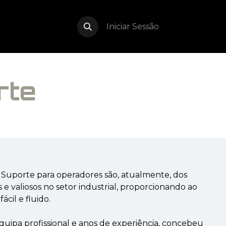
WARE
NOTÍCIAS
CONTACTOS
Iniciar Sessão
rte
 Suporte para operadores são, atualmente, dos
 e valiosos no setor industrial, proporcionando ao
cil e fluido.
uipa profissional e anos de experiência, concebeu